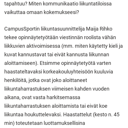
tapahtuu? Miten kommunikaatio liikuntatiloissa
vaikuttaa omaan kokemukseesi?
CampusSportin liikuntasuunnittelija Maija Rihko
tekee opinnäytetyötään viestinnän roolista vähän
liikkuvien aktivoimisessa (mm. miten käytetty kieli ja
kuvat kannustavat tai eivät kannusta liikunnan
aloittamiseen). Etsimme opinnäytetyötä varten
haastateltavaksi korkeakouluyhteisöön kuuluvia
henkilöitä, jotka ovat joko aloittaneet
liikuntaharrastuksen viimeisen kahden vuoden
aikana, ovat vasta harkitsemassa
liikuntaharrastuksen aloittamista tai eivät koe
liikuntaa houkuttelevaksi. Haastattelut (kesto n. 45
min) toteutetaan luottamuksellisina