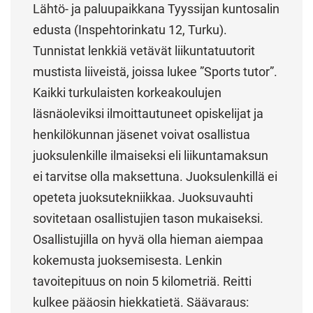
Lähtö- ja paluupaikkana Tyyssijan kuntosalin
edusta (Inspehtorinkatu 12, Turku).
Tunnistat lenkkiä vetävät liikuntatuutorit
mustista liiveistä, joissa lukee ”Sports tutor”.
Kaikki turkulaisten korkeakoulujen
läsnäoleviksi ilmoittautuneet opiskelijat ja
henkilökunnan jäsenet voivat osallistua
juoksulenkille ilmaiseksi eli liikuntamaksun
ei tarvitse olla maksettuna. Juoksulenkillä ei
opeteta juoksutekniikkaa. Juoksuvauhti
sovitetaan osallistujien tason mukaiseksi.
Osallistujilla on hyvä olla hieman aiempaa
kokemusta juoksemisesta. Lenkin
tavoitepituus on noin 5 kilometriä. Reitti
kulkee pääosin hiekkatietä. Säävaraus: