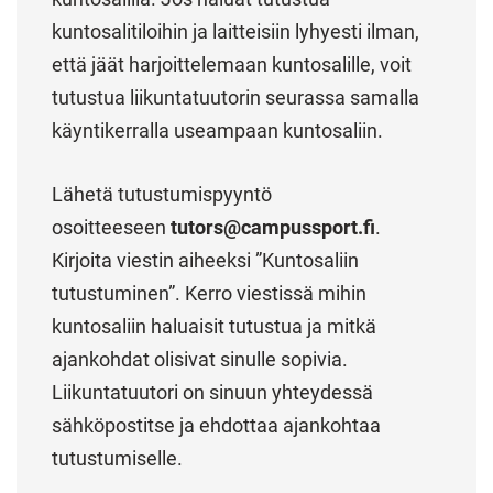
kuntosalitiloihin ja laitteisiin lyhyesti ilman,
että jäät harjoittelemaan kuntosalille, voit
tutustua liikuntatuutorin seurassa samalla
käyntikerralla useampaan kuntosaliin.
Lähetä tutustumispyyntö
osoitteeseen
tutors@campussport.fi
.
Kirjoita viestin aiheeksi ”Kuntosaliin
tutustuminen”. Kerro viestissä mihin
kuntosaliin haluaisit tutustua ja mitkä
ajankohdat olisivat sinulle sopivia.
Liikuntatuutori on sinuun yhteydessä
sähköpostitse ja ehdottaa ajankohtaa
tutustumiselle.