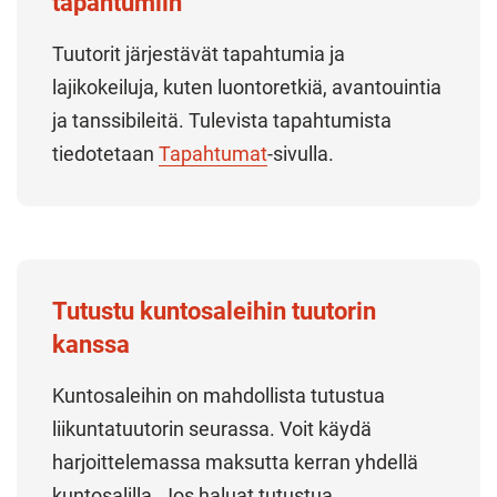
tapahtumiin
Tuutorit järjestävät tapahtumia ja
lajikokeiluja, kuten luontoretkiä, avantouintia
ja tanssibileitä. Tulevista tapahtumista
tiedotetaan
Tapahtumat
-sivulla.
Tutustu kuntosaleihin tuutorin
kanssa
Kuntosaleihin on mahdollista tutustua
liikuntatuutorin seurassa. Voit käydä
harjoittelemassa maksutta kerran yhdellä
kuntosalilla. Jos haluat tutustua