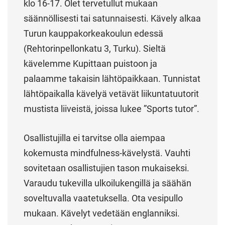
klo 16-17. Olet tervetullut mukaan
säännöllisesti tai satunnaisesti. Kävely alkaa
Turun kauppakorkeakoulun edessä
(Rehtorinpellonkatu 3, Turku). Sieltä
kävelemme Kupittaan puistoon ja
palaamme takaisin lähtöpaikkaan. Tunnistat
lähtöpaikalla kävelyä vetävät liikuntatuutorit
mustista liiveistä, joissa lukee ”Sports tutor”.
Osallistujilla ei tarvitse olla aiempaa
kokemusta mindfulness-kävelystä. Vauhti
sovitetaan osallistujien tason mukaiseksi.
Varaudu tukevilla ulkoilukengillä ja säähän
soveltuvalla vaatetuksella. Ota vesipullo
mukaan. Kävelyt vedetään englanniksi.