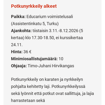
Potkunyrkkeily alkeet
Paikka:
Educarium voimistelusali
(Assistentinkatu 5, Turku)
Ajankohta:
tiistaisin 3.11.-8.12.2026 (5
kertaa) klo 17.30-18.50, ei kurssikertaa
24.11.
Hinta:
36 €
Minimiosallistujamäärä:
10
Ohjaaja:
Timo-Juhani Hirvikangas
Potkunyrkkeily on karaten ja nyrkkeilyn
pohjalta kehitetty laji. Potkunyrkkeilyssä
sekä lyönnit että potkut ovat sallittuja, ja lajia
harrastetaan sekä