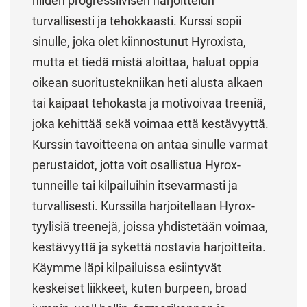
niiden progressiivisen harjoittelun
turvallisesti ja tehokkaasti. Kurssi sopii
sinulle, joka olet kiinnostunut Hyroxista,
mutta et tiedä mistä aloittaa, haluat oppia
oikean suoritustekniikan heti alusta alkaen
tai kaipaat tehokasta ja motivoivaa treeniä,
joka kehittää sekä voimaa että kestävyyttä.
Kurssin tavoitteena on antaa sinulle varmat
perustaidot, jotta voit osallistua Hyrox-
tunneille tai kilpailuihin itsevarmasti ja
turvallisesti. Kurssilla harjoitellaan Hyrox-
tyylisiä treenejä, joissa yhdistetään voimaa,
kestävyyttä ja sykettä nostavia harjoitteita.
Käymme läpi kilpailuissa esiintyvät
keskeiset liikkeet, kuten burpeen, broad