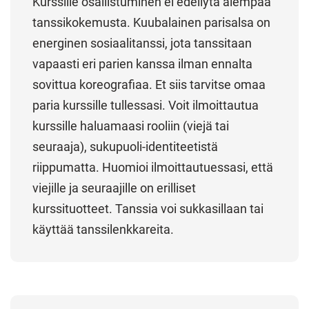
Kurssille osallistuminen ei edellytä aiempaa
tanssikokemusta. Kuubalainen parisalsa on
energinen sosiaalitanssi, jota tanssitaan
vapaasti eri parien kanssa ilman ennalta
sovittua koreografiaa. Et siis tarvitse omaa
paria kurssille tullessasi. Voit ilmoittautua
kurssille haluamaasi rooliin (viejä tai
seuraaja), sukupuoli-identiteetistä
riippumatta. Huomioi ilmoittautuessasi, että
viejille ja seuraajille on erilliset
kurssituotteet. Tanssia voi sukkasillaan tai
käyttää tanssilenkkareita.