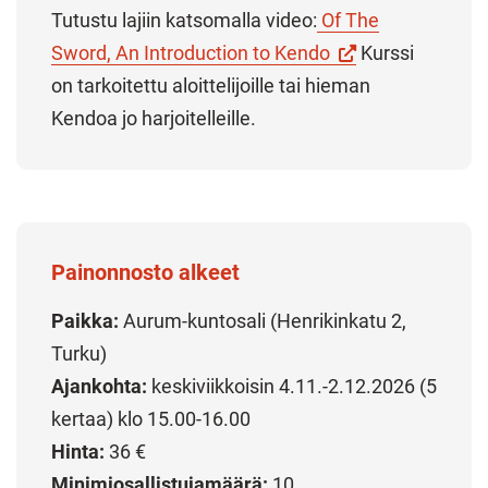
Tutustu lajiin katsomalla video:
Of The
(Vieraile
Sword, An Introduction to Kendo
Kurssi
ulkoisella
on tarkoitettu aloittelijoille tai hieman
sivustolla.
Kendoa jo harjoitelleille.
Linkki
avautuu
uuteen
välilehteen.)
Painonnosto alkeet
Paikka:
Aurum-kuntosali (Henrikinkatu 2,
Turku)
Ajankohta:
keskiviikkoisin 4.11.-2.12.2026 (5
kertaa) klo 15.00-16.00
Hinta:
36 €
Minimiosallistujamäärä:
10