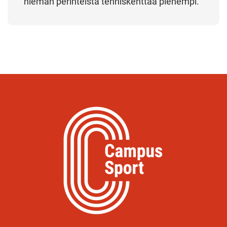
hieman perinteistä tenniskenttää pienempi.