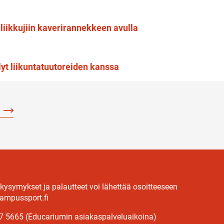
liikkujiin kaverirannekkeen avulla
yt liikuntatuutoreiden kanssa
 kysymykset ja palautteet voi lähettää osoitteeseen
ampussport.fi
7 5665 (Educariumin asiakaspalveluaikoina)