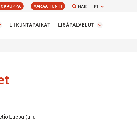
KOKAUPPA
VARAA TUNTI
HAE
FI
LIIKUNTAPAIKAT
LISÄPALVELUT
et
ctio Laesa (alla