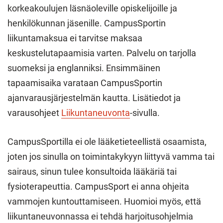
korkeakoulujen läsnäoleville opiskelijoille ja
henkilökunnan jäsenille. CampusSportin
liikuntamaksua ei tarvitse maksaa
keskustelutapaamisia varten. Palvelu on tarjolla
suomeksi ja englanniksi. Ensimmäinen
tapaamisaika varataan CampusSportin
ajanvarausjärjestelmän kautta. Lisätiedot ja
varausohjeet
Liikuntaneuvonta
-sivulla.
CampusSportilla ei ole lääketieteellistä osaamista,
joten jos sinulla on toimintakykyyn liittyvä vamma tai
sairaus, sinun tulee konsultoida lääkäriä tai
fysioterapeuttia. CampusSport ei anna ohjeita
vammojen kuntouttamiseen. Huomioi myös, että
liikuntaneuvonnassa ei tehdä harjoitusohjelmia