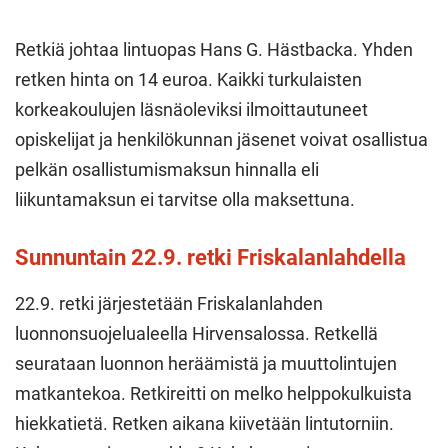
Retkiä johtaa lintuopas Hans G. Hästbacka. Yhden
retken hinta on 14 euroa. Kaikki turkulaisten
korkeakoulujen läsnäoleviksi ilmoittautuneet
opiskelijat ja henkilökunnan jäsenet voivat osallistua
pelkän osallistumismaksun hinnalla eli
liikuntamaksun ei tarvitse olla maksettuna.
Sunnuntain 22.9. retki Friskalanlahdella
22.9. retki järjestetään Friskalanlahden
luonnonsuojelualeella Hirvensalossa. Retkellä
seurataan luonnon heräämistä ja muuttolintujen
matkantekoa. Retkireitti on melko helppokulkuista
hiekkatietä. Retken aikana kiivetään lintutorniin.