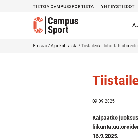
TIETOA CAMPUSSPORTISTA
YHTEYSTIEDOT
A
Etusivu
/
Ajankohtaista
/
Tiistailenkit liikuntatuutorei
Tiistail
09.09.2025
Kaipaatko juoksus
liikuntatuutoreide
16.9.2025.