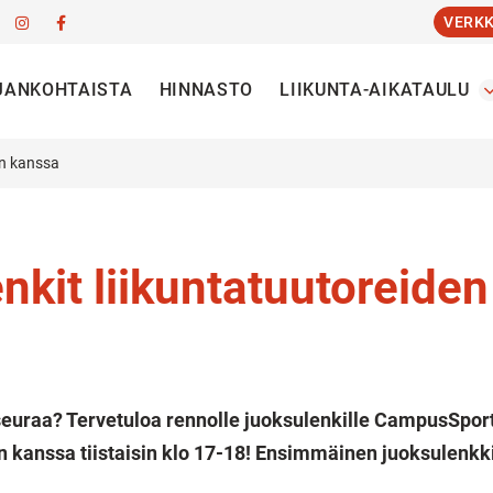
VERK
JANKOHTAISTA
HINNASTO
LIIKUNTA-AIKATAULU
den kanssa
enkit liikuntatuutoreide
euraa? Tervetuloa rennolle juoksulenkille CampusSpor
n kanssa tiistaisin klo 17-18! Ensimmäinen juoksulenkki