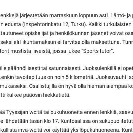
lenkkejä järjestetään marraskuun loppuun asti. Lähtö- j
in edusta (Inspehtorinkatu 12, Turku). Kaikki turkulaiste
ttautuneet opiskelijat ja henkilökunnan jäsenet voivat osa
iseksi eli liikuntamaksun ei tarvitse olla maksettuna. Tun
orit mustista liiveistä, joissa lukee ”Sports tutor”.
kille säännöllisesti tai satunnaisesti. Juoksulenkillä ei ope
Lenkin tavoitepituus on noin 5 kilometriä. Juoksuvauhti s
n mukaiseksi. Osallistujilla on hyvä olla hieman aiempaa
tti kulkee pääosin hiekkatietä.
tää Tyyssijan wc:tä tai pukuhuoneita ennen lenkkiä, saavu
le lähdetään tasan klo 17. Kuntosalissa on sukupuolitetut
ullista inva-wc:tä voi käyttää yksilöpukuhuoneena. Kunt