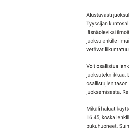
Alustavasti juoksu
Tyyssijan kuntosal
läsnäoleviksi ilmoi
juoksulenkille ilma
vetävät liikuntatuut
Voit osallistua len
juoksutekniikkaa. 
osallistujien taso
juoksemisesta. Rei
Mikäli haluat käyt
16.45, koska lenkil
pukuhuoneet. Suihk