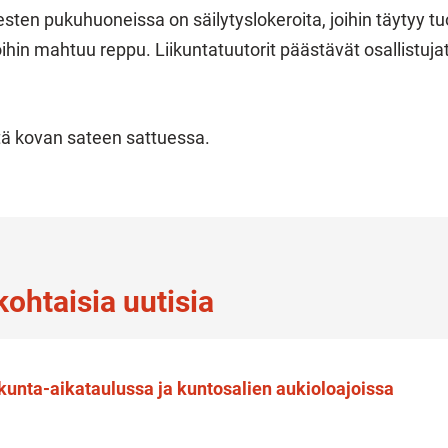
esten pukuhuoneissa on säilytyslokeroita, joihin täytyy 
ihin mahtuu reppu. Liikuntatuutorit päästävät osallistuja
etä kovan sateen sattuessa.
ohtaisia uutisia
kunta-aikataulussa ja kuntosalien aukioloajoissa