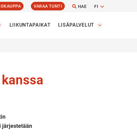
KOKAUPPA
VARAA TUNTI
HAE
FI
LIIKUNTAPAIKAT
LISÄPALVELUT
n kanssa
tin
 järjestetään