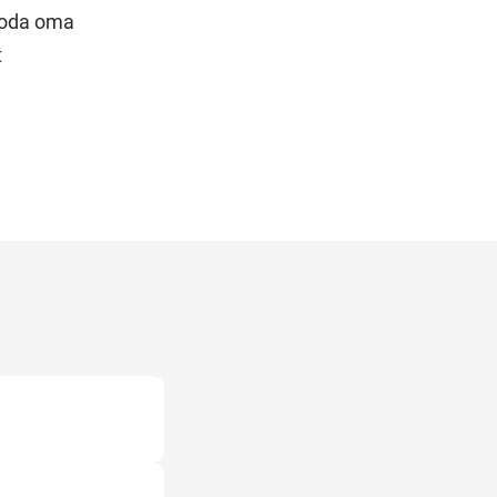
tuoda oma
t