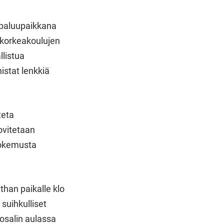
a paluupaikkana
n korkeakoulujen
llistua
nistat lenkkiä
teta
ovitetaan
 kokemusta
than paikalle klo
 suihkulliset
osalin aulassa