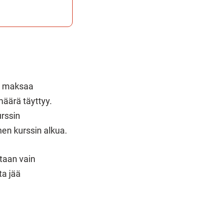
oi maksaa
määrä täyttyy.
urssin
en kurssin alkua.
etaan vain
ta jää