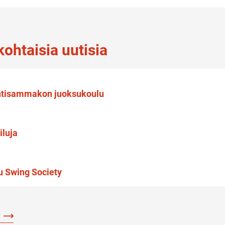
ohtaisia uutisia
htisammakon juoksukoulu
iluja
u Swing Society