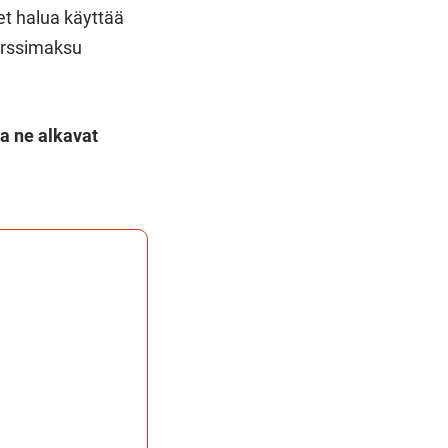
et halua käyttää
urssimaksu
a ne alkavat