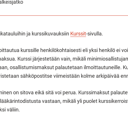
lkeisjatko
ikatauluihin ja kurssikuvauksiin
Kurssit
-sivulla.
ittautua kurssille henkilökohtaisesti eli yksi henkilö ei v
sua. Kurssi järjestetään vain, mikäli minimiosallistuja
taan, osallistumismaksut palautetaan ilmoittautuneille. K
istetaan sähköpostitse viimeistään kolme arkipäivää enn
minen on sitova eikä sitä voi perua. Kurssimaksut palaut
ääkärintodistusta vastaan, mikäli yli puolet kurssikerrois
si väliin.