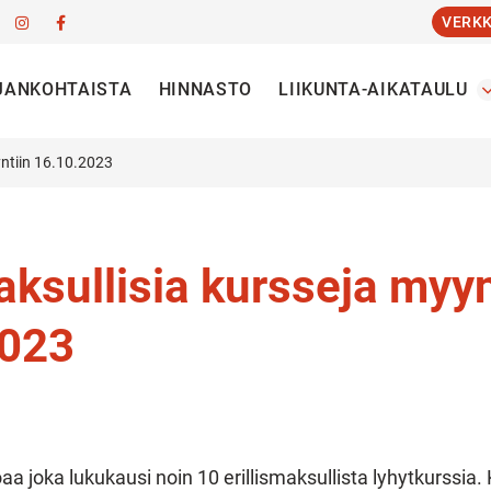
VERK
JANKOHTAISTA
HINNASTO
LIIKUNTA-AIKATAULU
yntiin 16.10.2023
maksullisia kursseja myyn
2023
a joka lukukausi noin 10 erillismaksullista lyhytkurssia. 