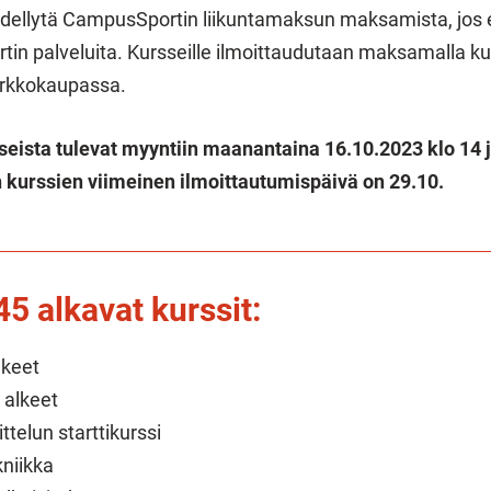
edellytä CampusSportin liikuntamaksun maksamista, jos 
in palveluita. Kursseille ilmoittaudutaan maksamalla k
rkkokaupassa.
seista tulevat myyntiin maanantaina 16.10.2023 klo 14 j
n kurssien viimeinen ilmoittautumispäivä on 29.10.
45 alkavat kurssit:
lkeet
 alkeet
ttelun starttikurssi
kniikka