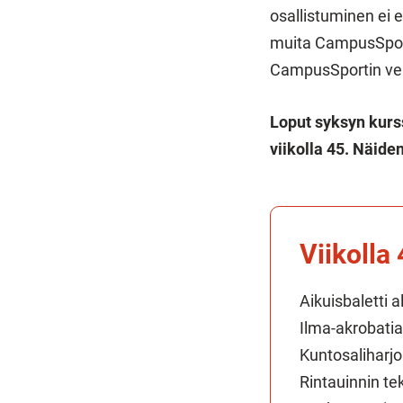
osallistuminen ei 
muita CampusSport
CampusSportin ve
Loput syksyn kurs
viikolla 45. Näide
Viikolla 
Aikuisbaletti a
Ilma-akrobatia
Kuntosaliharjoi
Rintauinnin te