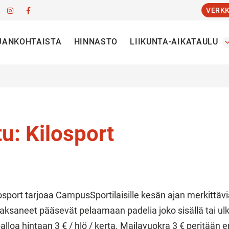
VERK
JANKOHTAISTA
HINNASTO
LIIKUNTA-AIKATAULU
u: Kilosport
osport tarjoaa CampusSportilaisille kesän ajan merkittäv
saneet pääsevät pelaamaan padelia joko sisällä tai ulk
apalloa hintaan 3 € / hlö / kerta. Mailavuokra 3 € peritään 