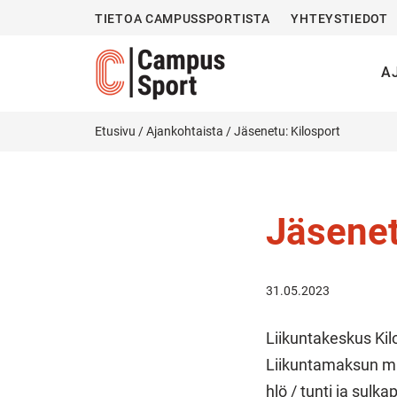
TIETOA CAMPUSSPORTISTA
YHTEYSTIEDOT
A
Etusivu
/
Ajankohtaista
/
Jäsenetu: Kilosport
Jäsenet
31.05.2023
Liikuntakeskus Kil
Liikuntamaksun mak
hlö / tunti ja sulk