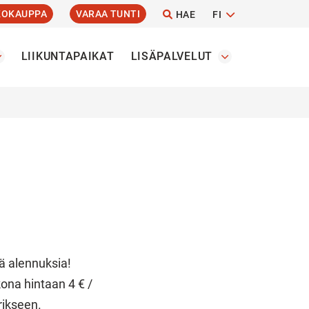
KOKAUPPA
VARAA TUNTI
HAE
FI
LIIKUNTAPAIKAT
LISÄPALVELUT
iä alennuksia!
ona hintaan 4 € /
erikseen.