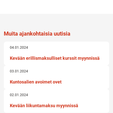
uuteen
avautuu
välilehteen
uuteen
välileht
Muita ajankohtaisia uutisia
04.01.2024
Kevään erillismaksulliset kurssit myynnissä
03.01.2024
Kuntosalien avoimet ovet
02.01.2024
Kevään liikuntamaksu myynnissä