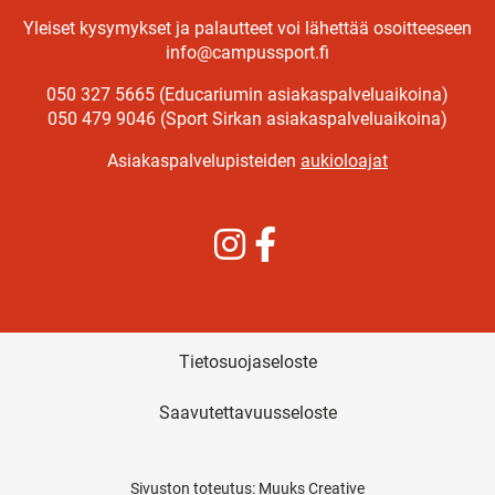
Yleiset kysymykset ja palautteet voi lähettää osoitteeseen
info@campussport.fi
050 327 5665 (Educariumin asiakaspalveluaikoina)
050 479 9046 (Sport Sirkan asiakaspalveluaikoina)
Asiakaspalvelupisteiden
aukioloajat
Instagram
Facebook
Tietosuojaseloste
Saavutettavuusseloste
Sivuston toteutus:
Muuks Creative