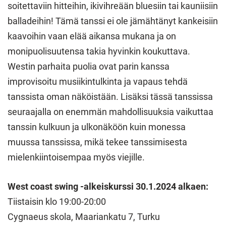
soitettaviin hitteihin, ikivihreään bluesiin tai kauniisiin
balladeihin! Tämä tanssi ei ole jämähtänyt kankeisiin
kaavoihin vaan elää aikansa mukana ja on
monipuolisuutensa takia hyvinkin koukuttava.
Westin parhaita puolia ovat parin kanssa
improvisoitu musiikintulkinta ja vapaus tehdä
tanssista oman näköistään. Lisäksi tässä tanssissa
seuraajalla on enemmän mahdollisuuksia vaikuttaa
tanssin kulkuun ja ulkonäköön kuin monessa
muussa tanssissa, mikä tekee tanssimisesta
mielenkiintoisempaa myös viejille.
West coast swing -alkeiskurssi 30.1.2024 alkaen:
Tiistaisin klo 19:00-20:00
Cygnaeus skola, Maariankatu 7, Turku