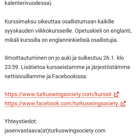
kalenterivuodessa)
Kurssimaksu oikeuttaa osallistumaan kaikille
syyskauden viikkokursseille. Opetuskieli on englanti,
mikäli kurssilla on englanninkielisiä osallistujia.
Ilmoittautuminen on jo auki ja sulkeutuu 26.1. klo
23:59. Lisätietoa kursseistamme ja järjestöstämme
nettisivuillamme ja Facebookissa:
(Vieraile
https://www.turkuswingsociety.com/kurssit
ulkoisella
(Vieraile
https://www.facebook.com/turkuswingsociety
sivustolla.
ulkoisel
Yhteystiedot:
Linkki
sivustol
jasenvastaava(at)turkuswingsociety.com
avautuu
Linkki