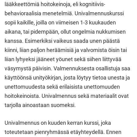
lääkkeettömiä hoitokeinoja, eli kognitiivis-
behavioraalisia menetelmiä. Univalmennuskurssi
sopii kaikille, joilla on viimeisen 1-3 kuukauden
aikana, tai pidempään, ollut ongelmia nukkumisen
kanssa. Esimerkiksi vaikeus saada unen päästä
kiinni, liian paljon heräämisiä ja valvomista öisin tai
liian lyhyeksi jääneet yöunet sekä siihen liittyvää
väsymystä päivisin. Valmennuksesta osallistuja saa
käyttöönsä unityökirjan, josta löytyy tietoa unesta ja
unettomuudesta sekä erilaisista unettomuuden
hoitokeinoista. Univalmennus sekä materiaalit ovat
tarjolla ainoastaan suomeksi.
Univalmennus on kuuden kerran kurssi, joka
toteutetaan pienryhmässä etäyhteydellä. Ennen