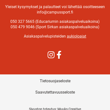
Yleiset kysymykset ja palautteet voi lähettää osoitteeseen
info@campussport.fi
050 327 5665 (Educariumin asiakaspalveluaikoina)
050 479 9046 (Sport Sirkan asiakaspalveluaikoina)
Asiakaspalvelupisteiden
aukioloajat
Instagram
Facebook
Tietosuojaseloste
Saavutettavuusseloste
Sivuston toteutus:
Muuks Creative