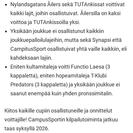
Nylandsgatans Åilers sekä TUTAnkissat voittivat
kaikki lajit, joihin osallistuivat. Åilersilla on kaksi
voittoa ja TUTAnkissoilla yksi.
Yksikään joukkue ei osallistunut kaikkiin
joukkuepalloilulajeihin, mutta sekä Synapsi että
CampitusSport osallistuivat yhtä vaille kaikkiin, eli
kahdeksaan lajiin.
Eniten kultamitaleja voitti Functio Laesa (3
kappaletta), eniten hopeamitaleja T-Klubi
Predators (3 kappaletta) ja yksikään joukkue ei
saanut enempää kuin yhden pronssimitalin.
Kiitos kaikille cupiin osallistuneille ja onnittelut
voittajille! CampusSportin kilpailutoiminta jatkuu
taas syksyllä 2026.