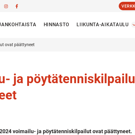
VERK
JANKOHTAISTA
HINNASTO
LIIKUNTA-AIKATAULU
lut ovat päättyneet
u- ja pöytätenniskilpailu
eet
024 voimailu- ja pöytätenniskilpailut ovat päättyneet.