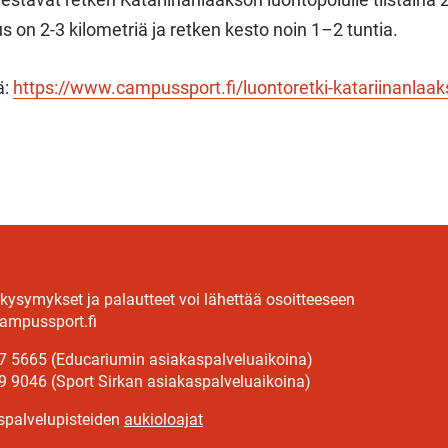
us on 2-3 kilometriä ja retken kesto noin 1–2 tuntia.
ä:
https://www.campussport.fi/luontoretki-katariinanlaak
 kysymykset ja palautteet voi lähettää osoitteeseen
ampussport.fi
7 5665 (Educariumin asiakaspalveluaikoina)
9 9046 (Sport Sirkan asiakaspalveluaikoina)
spalvelupisteiden
aukioloajat