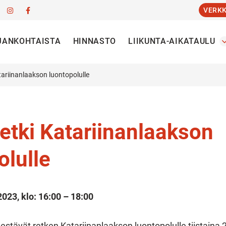
VERK
JANKOHTAISTA
HINNASTO
LIIKUNTA-AIKATAULU
ariinanlaakson luontopolulle
etki Katariinanlaakson
olulle
2023, klo: 16:00 – 18:00
rjestävät retken Katariinanlaakson luontopolulle tiistaina