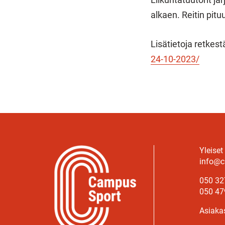
alkaen. Reitin pitu
Lisätietoja retkest
24-10-2023/
Yleiset
info@c
050 32
050 47
Asiaka