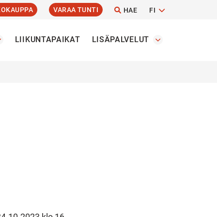
KOKAUPPA
VARAA TUNTI
HAE
FI
LIIKUNTAPAIKAT
LISÄPALVELUT
 24.10.2023 klo 16