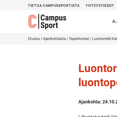
TIETOA CAMPUSSPORTISTA
YHTEYSTIEDOT
A
Etusivu
/
Ajankohtaista
/
Tapahtumat
/
Luontoretki Kat
Luontor
luontop
Ajankohta:
24.10.
Liikuntatuutorit jä