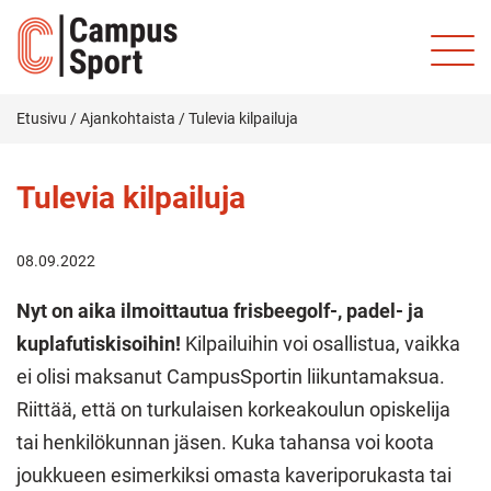
Etusivu
/
Ajankohtaista
/
Tulevia kilpailuja
Tulevia kilpailuja
08.09.2022
Nyt on aika ilmoittautua frisbeegolf-, padel- ja
kuplafutiskisoihin!
Kilpailuihin voi osallistua, vaikka
ei olisi maksanut CampusSportin liikuntamaksua.
Riittää, että on turkulaisen korkeakoulun opiskelija
tai henkilökunnan jäsen. Kuka tahansa voi koota
joukkueen esimerkiksi omasta kaveriporukasta tai