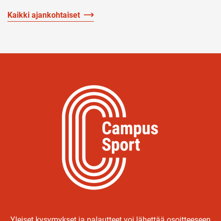
Kaikki ajankohtaiset
Yleiset kysymykset ja palautteet voi lähettää osoitteeseen