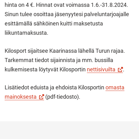
hinta on 4 €. Hinnat ovat voimassa 1.6.-31.8.2024.
Sinun tulee osoittaa jäsenyytesi palveluntarjoajalle
esittämällä sähköinen kuitti maksetusta
liikuntamaksusta.
Kilosport sijaitsee Kaarinassa lähellä Turun rajaa.
Tarkemmat tiedot sijainnista ja mm. bussilla
(Vieraile
kulkemisesta löytyvät Kilosportin
nettisivuilta
.
ulkoisella
Lisätiedot eduista ja ehdoista Kilosportin
omasta
sivustolla
mainoksesta
(pdf-tiedosto).
Linkki
avautuu
uuteen
välilehtee