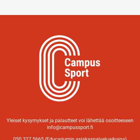
Yleiset kysymykset ja palautteet voi lähettää osoitteeseen
info@campussport.fi
050 327 5665 (Educariumin asiakaspalveluaikoina)