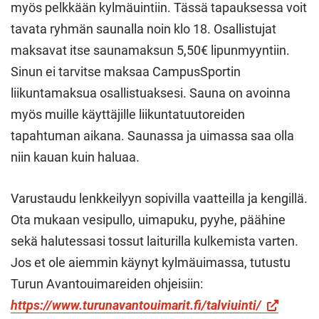
myös pelkkään kylmäuintiin. Tässä tapauksessa voit
tavata ryhmän saunalla noin klo 18. Osallistujat
maksavat itse saunamaksun 5,50€ lipunmyyntiin.
Sinun ei tarvitse maksaa CampusSportin
liikuntamaksua osallistuaksesi. Sauna on avoinna
myös muille käyttäjille liikuntatuutoreiden
tapahtuman aikana. Saunassa ja uimassa saa olla
niin kauan kuin haluaa.
Varustaudu lenkkeilyyn sopivilla vaatteilla ja kengillä.
Ota mukaan vesipullo, uimapuku, pyyhe, päähine
sekä halutessasi tossut laiturilla kulkemista varten.
Jos et ole aiemmin käynyt kylmäuimassa, tutustu
Turun Avantouimareiden ohjeisiin:
https://www.turunavantouimarit.fi/talviuinti/