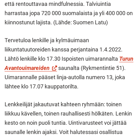
että rentouttavaa mindfulnessia. Talviuintia
harrastaa jopa 720 000 suomalaista ja yli 400 000 on
kiinnostunut lajista. (Lähde: Suomen Latu)
Tervetuloa lenkille ja kylmäuimaan
liikuntatuutoreiden kanssa perjantaina 1.4.2022.
Lähtö lenkille klo 17.30 Ispoisten uimarannalta
Turun
Avantouimareiden
saunalta (Rykmentintie 51).
Uimarannalle pääset linja-autolla numero 13, joka
lähtee klo 17.07 kauppatorilta.
Lenkkeilijät jakautuvat kahteen ryhmään: toinen
liikkuu kävellen, toinen rauhallisesti hölkäten. Lenkin
kesto on noin puoli tuntia. Uintivarusteet voi jättää
saunalle lenkin ajaksi. Voit halutessasi osallistua