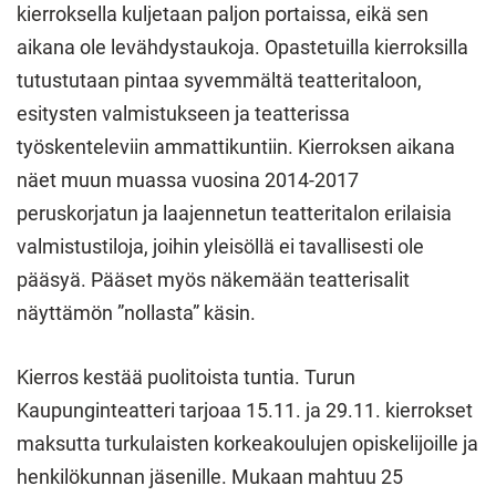
kierroksella kuljetaan paljon portaissa, eikä sen
aikana ole levähdystaukoja. Opastetuilla kierroksilla
tutustutaan pintaa syvemmältä teatteritaloon,
esitysten valmistukseen ja teatterissa
työskenteleviin ammattikuntiin. Kierroksen aikana
näet muun muassa vuosina 2014-2017
peruskorjatun ja laajennetun teatteritalon erilaisia
valmistustiloja, joihin yleisöllä ei tavallisesti ole
pääsyä. Pääset myös näkemään teatterisalit
näyttämön ”nollasta” käsin.
Kierros kestää puolitoista tuntia. Turun
Kaupunginteatteri tarjoaa 15.11. ja 29.11. kierrokset
maksutta turkulaisten korkeakoulujen opiskelijoille ja
henkilökunnan jäsenille. Mukaan mahtuu 25