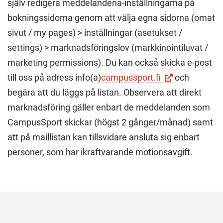
själv redigera meddelandena-inställningarna på
i
bokningssidorna genom att välja egna sidorna (omat
en
sivut / my pages) > inställningar (asetukset /
ny
settings) > marknadsföringslov (markkinointiluvat /
flik.)
marketing permissions). Du kan också skicka e-post
(Besök
till oss på adress info(a)
campussport.fi
och
en
begära att du läggs på listan. Observera att direkt
extern
marknadsföring gäller enbart de meddelanden som
webbplats.
CampusSport skickar (högst 2 gånger/månad) samt
Länken
att på maillistan kan tillsvidare ansluta sig enbart
öppnas
personer, som har ikraftvarande motionsavgift.
i
en
ny
flik.)