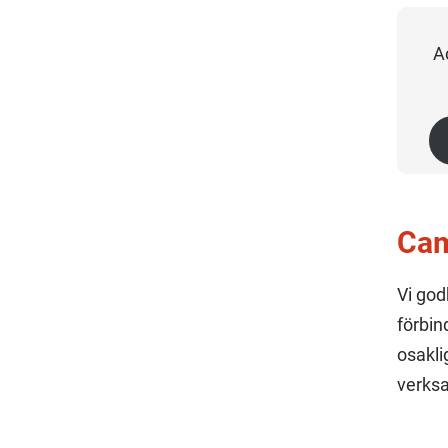
A
Cam
Vi god
förbind
osakli
verksa