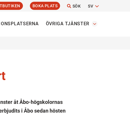
TBUTIKEN
BOKA PLATS
SÖK
SV
IONSPLATSERNA
ÖVRIGA TJÄNSTER
t
nster åt Åbo-högskolornas
rbjudits i Åbo sedan hösten