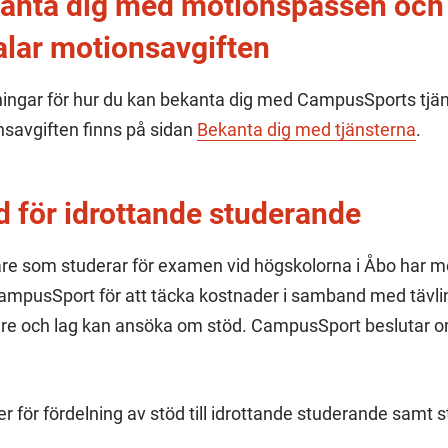
anta dig med motionspassen oc
alar motionsavgiften
ingar för hur du kan bekanta dig med CampusSports tjän
savgiften finns på sidan
Bekanta dig med tjänsterna
.
d för idrottande studerande
are som studerar för examen vid högskolorna i Åbo har m
ampusSport för att täcka kostnader i samband med tävlin
are och lag kan ansöka om stöd. CampusSport beslutar om 
.
r för fördelning av stöd till idrottande studerande samt 