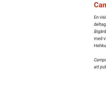
Cam
En vis
deltag
åtgärd
med vi
Hehku 
Campus
att pu