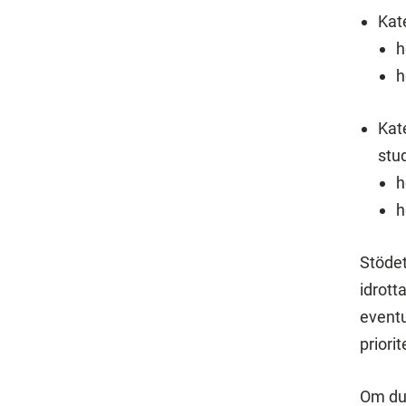
Kate
h
h
Kat
stu
h
h
Stödet
idrott
eventu
priori
Om du 