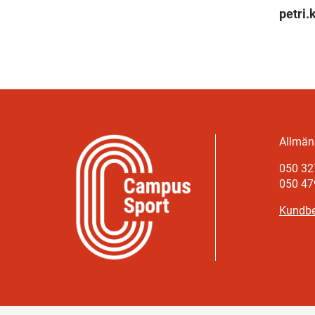
petri
Allmänn
050 32
050 47
Kundbe