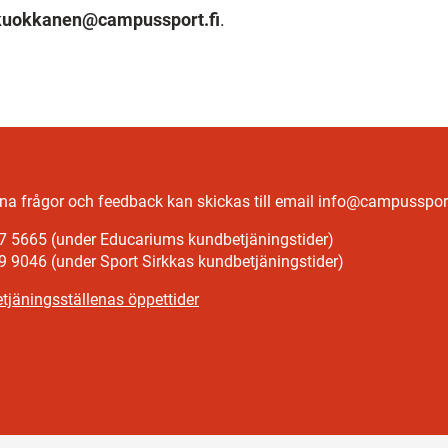
.kuokkanen@campussport.fi
.
a frågor och feedback kan skickas till email info@campussport
7 5665 (under Educariums kundbetjäningstider)
9 9046 (under Sport Sirkkas kundbetjäningstider)
tjäningsställenas öppettider