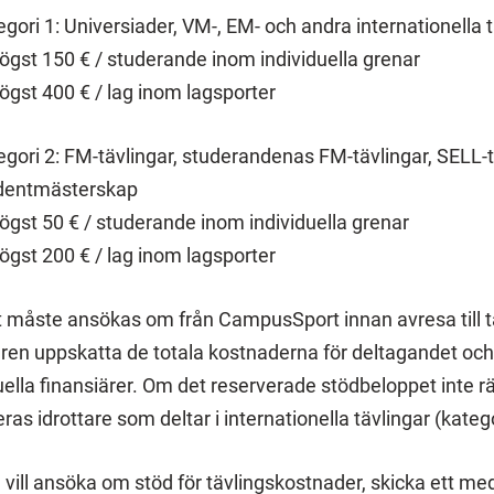
gori 1: Universiader, VM-, EM- och andra internationella 
ögst 150 € / studerande inom individuella grenar
ögst 400 € / lag inom lagsporter
egori 2: FM-tävlingar, studerandenas FM-tävlingar, SELL-t
dentmästerskap
ögst 50 € / studerande inom individuella grenar
ögst 200 € / lag inom lagsporter
 måste ansökas om från CampusSport innan avresa till t
aren uppskatta de totala kostnaderna för deltagandet oc
ella finansiärer. Om det reserverade stödbeloppet inte räc
teras idrottare som deltar i internationella tävlingar (kateg
vill ansöka om stöd för tävlingskostnader, skicka ett med