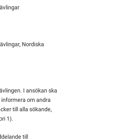
tävlingar
ävlingar, Nordiska
ävlingen. I ansökan ska
h informera om andra
ker till alla sökande,
ori 1).
delande till