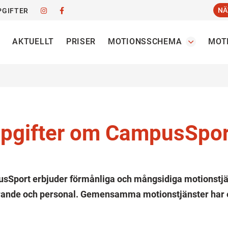
NÄ
GIFTER
AKTUELLT
PRISER
MOTIONSSCHEMA
MOT
pgifter om CampusSpor
sSport erbjuder förmånliga och mångsidiga motionstjä
rande och personal. Gemensamma motionstjänster har e