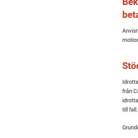
Bek
bet
Anvisn
motion
Stö
Idrott
från C
idrott
till fall
Grunde