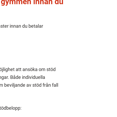
h gymmen innan du
ster innan du betalar
öjlighet att ansöka om stöd
gar. Både individuella
beviljande av stöd från fall
stödbelopp: