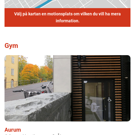
Välj på kartan en motionsplats om vilken du vill ha mera
information.
Gym
Aurum