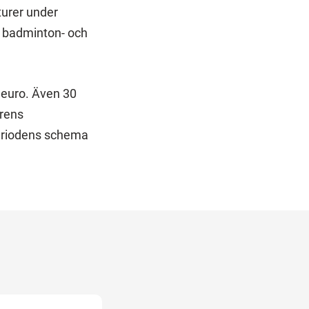
turer under
 badminton- och
 euro. Även 30
arens
periodens schema