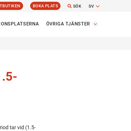
TBUTIKEN
BOKA PLATS
SÖK
SV
IONSPLATSERNA
ÖVRIGA TJÄNSTER
.5-
d tar vid (1.5-