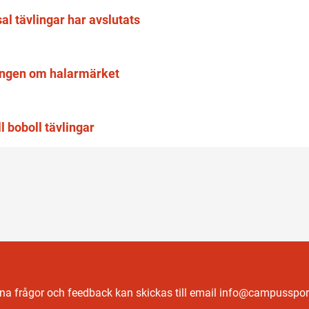
al tävlingar har avslutats
lingen om halarmärket
l boboll tävlingar
a frågor och feedback kan skickas till email info@campussport