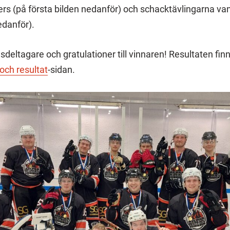
ers (på första bilden nedanför) och schacktävlingarna v
edanför).
ngsdeltagare och gratulationer till vinnaren! Resultaten fin
ch resultat
-sidan.