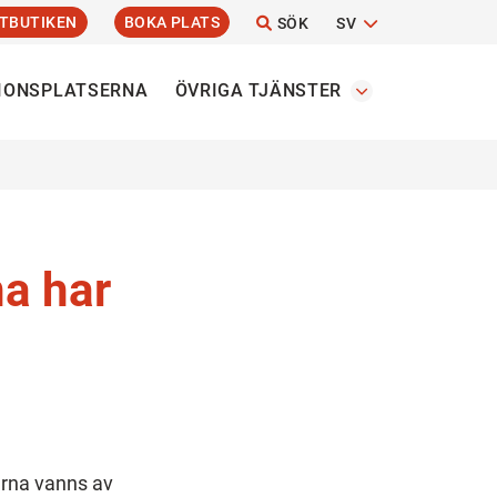
TBUTIKEN
BOKA PLATS
SÖK
SV
IONSPLATSERNA
ÖVRIGA TJÄNSTER
na har
arna vanns av