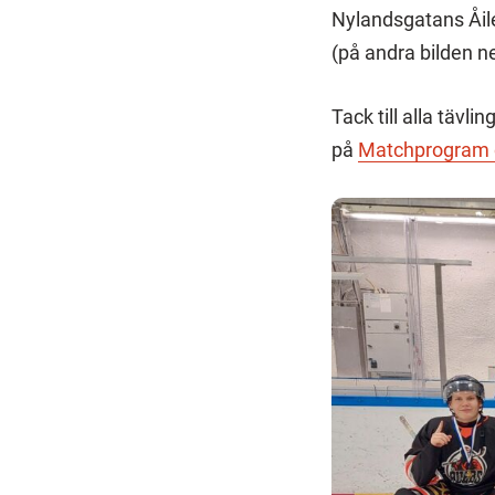
Nylandsgatans Åil
(på andra bilden n
Tack till alla tävli
på
Matchprogram o