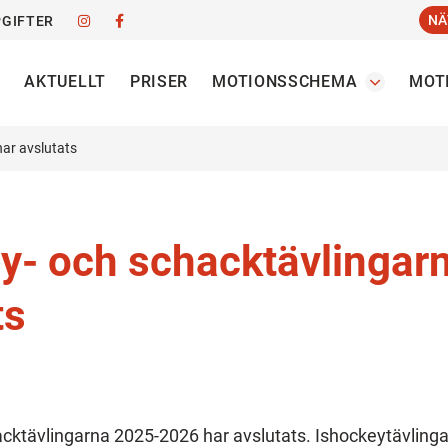
NÄ
GIFTER
AKTUELLT
PRISER
MOTIONSSCHEMA
MOT
har avslutats
y- och schacktävlingar
ts
acktävlingarna 2025-2026 har avslutats. Ishockeytävling