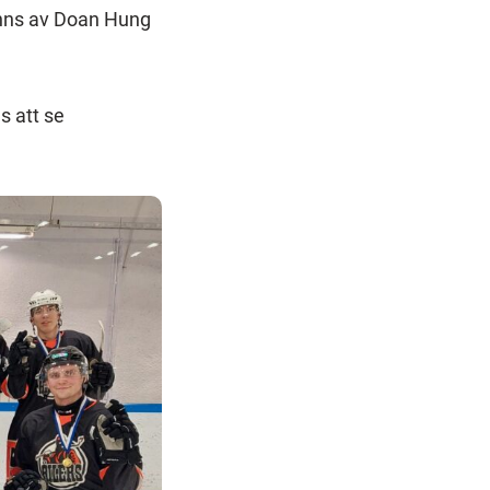
anns av Doan Hung
ns att se