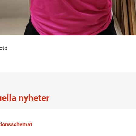
oto
uella nyheter
otionsschemat