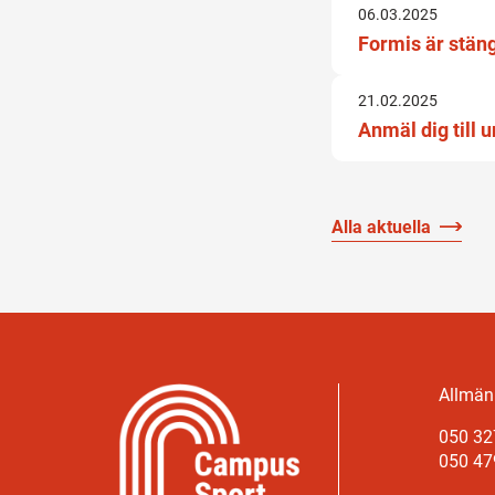
06.03.2025
Formis är stän
21.02.2025
Anmäl dig till 
Alla aktuella
Allmänn
050 32
050 47