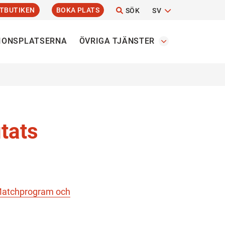
TBUTIKEN
BOKA PLATS
SÖK
SV
IONSPLATSERNA
ÖVRIGA TJÄNSTER
utats
atchprogram och