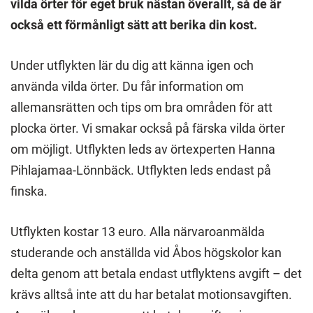
vilda örter för eget bruk nästan överallt, så de är
också ett förmånligt sätt att berika din kost.
Under utflykten lär du dig att känna igen och
använda vilda örter. Du får information om
allemansrätten och tips om bra områden för att
plocka örter. Vi smakar också på färska vilda örter
om möjligt. Utflykten leds av örtexperten Hanna
Pihlajamaa-Lönnbäck. Utflykten leds endast på
finska.
Utflykten kostar 13 euro. Alla närvaroanmälda
studerande och anställda vid Åbos högskolor kan
delta genom att betala endast utflyktens avgift – det
krävs alltså inte att du har betalat motionsavgiften.