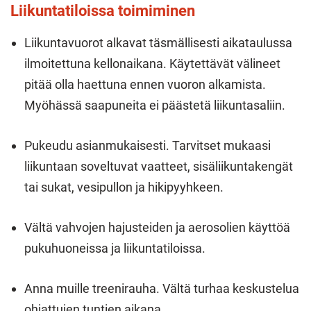
Liikuntatiloissa toimiminen
Liikuntavuorot alkavat täsmällisesti aikataulussa
ilmoitettuna kellonaikana. Käytettävät välineet
pitää olla haettuna ennen vuoron alkamista.
Myöhässä saapuneita ei päästetä liikuntasaliin.
Pukeudu asianmukaisesti. Tarvitset mukaasi
liikuntaan soveltuvat vaatteet, sisäliikuntakengät
tai sukat, vesipullon ja hikipyyhkeen.
Vältä vahvojen hajusteiden ja aerosolien käyttöä
pukuhuoneissa ja liikuntatiloissa.
Anna muille treenirauha. Vältä turhaa keskustelua
ohjattujen tuntien aikana.