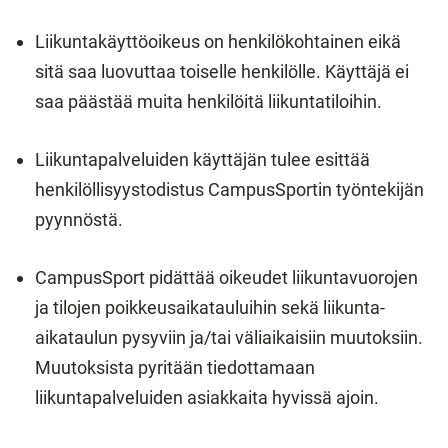
Liikuntakäyttöoikeus on henkilökohtainen eikä
sitä saa luovuttaa toiselle henkilölle. Käyttäjä ei
saa päästää muita henkilöitä liikuntatiloihin.
Liikuntapalveluiden käyttäjän tulee esittää
henkilöllisyystodistus CampusSportin työntekijän
pyynnöstä.
CampusSport pidättää oikeudet liikuntavuorojen
ja tilojen poikkeusaikatauluihin sekä liikunta-
aikataulun pysyviin ja/tai väliaikaisiin muutoksiin.
Muutoksista pyritään tiedottamaan
liikuntapalveluiden asiakkaita hyvissä ajoin.