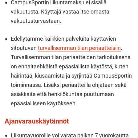
CampusSportin liikuntamaksu ei sisällä
vakuutusta. Käyttäjä vastaa itse omasta
vakuutusturvastaan.
Edellytämme kaikkien palveluita käyttävien
sitoutuvan
turvallisemman tilan periaatteisiin
.
Turvallisemman tilan periaatteiden tarkoituksena
on ennaltaehkäistä epäasiallista käytöstä, kuten
häirintää, kiusaamista ja syrjintää CampusSportin
toiminnassa. Lisäksi periaatteilla ohjataan sekä
asiakkaita että henkilökuntaa puuttumaan
epäasialliseen käytökseen.
Ajanvarauskäytännöt
Liikuntavuoroille voi varata paikan 7 vuorokautta