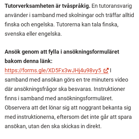
Tutorverksamheten är tvåspråkig.
En tutoransvarig
använder i samband med skolningar och träffar alltid
finska och engelska. Tutorerna kan tala finska,
svenska eller engelska.
Ansök genom att fylla i ansökningsformuläret
bakom denna länk:
(Besök
https://forms.gle/XD5Fx3wJHj4u98vy5
I
en
samband med ansökan görs en tre minuters video
extern
där ansökningsfrågor ska besvaras. Instruktioner
webbplats.
finns i samband med ansökningsformuläret.
Länken
Observera att det lönar sig att noggrant bekanta sig
öppnas
med instruktionerna, eftersom det inte går att spara
i
ansökan, utan den ska skickas in direkt.
en