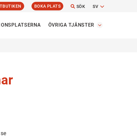
TBUTIKEN
BOKA PLATS
SÖK
SV
IONSPLATSERNA
ÖVRIGA TJÄNSTER
har
 se