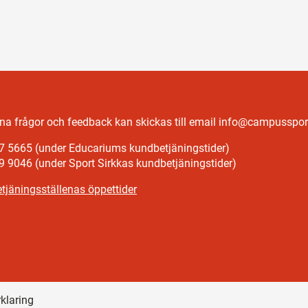
a frågor och feedback kan skickas till email info@campussport
7 5665 (under Educariums kundbetjäningstider)
9 9046 (under Sport Sirkkas kundbetjäningstider)
tjäningsställenas öppettider
rklaring