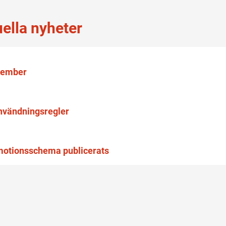
uella nyheter
ptember
nvändningsregler
motionsschema publicerats