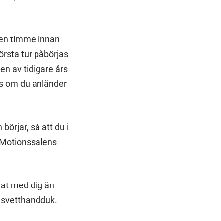
 en timme innan
örsta tur påbörjas
en av tidigare års
es om du anländer
örjar, så att du i
. Motionssalens
nat med dig än
h svetthandduk.