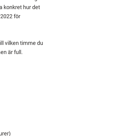
a konkret hur det
.2022 för
ll vilken timme du
n är full.
urer)