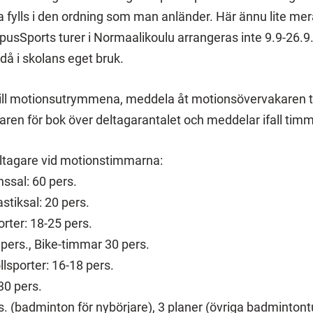
a fylls i den ordning som man anländer. Här ännu lite mer
usSports turer i Normaalikoulu arrangeras inte 9.9-26.9
då i skolans eget bruk.
ill motionsutrymmena, meddela åt motionsövervakaren ti
aren för bok över deltagarantalet och meddelar ifall timme
ltagare vid motionstimmarna:
ssal: 60 pers.
tiksal: 20 pers.
rter: 18-25 pers.
 pers., Bike-timmar 30 pers.
lsporter: 16-18 pers.
30 pers.
. (badminton för nybörjare), 3 planer (övriga badmintont