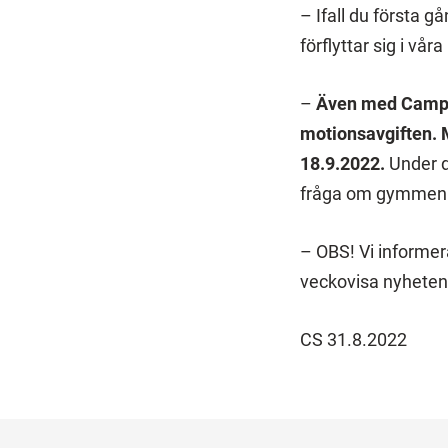
– Ifall du första 
förflyttar sig i v
–
Även med Campu
motionsavgiften.
18.9.2022.
Under d
fråga om gymmen
– OBS! Vi informe
veckovisa nyheten
CS 31.8.2022