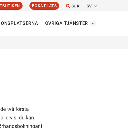
TBUTIKEN
BOKA PLATS
SÖK
SV
IONSPLATSERNA
ÖVRIGA TJÄNSTER
de två första
a, d.v.s. du kan
förhandsbokningar i