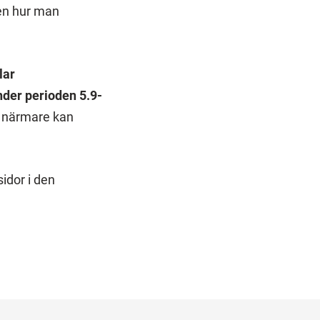
en hur man
lar
under perioden 5.9-
n närmare kan
idor i den