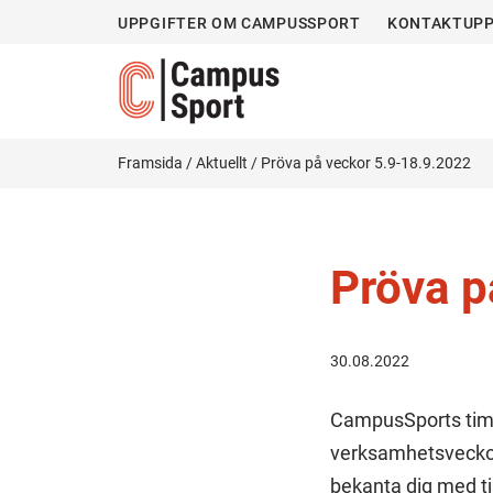
UPPGIFTER OM CAMPUSSPORT
KONTAKTUPP
Framsida
/
Aktuellt
/
Pröva på veckor 5.9-18.9.2022
Pröva p
30.08.2022
CampusSports timma
verksamhetsveckorn
bekanta dig med tj