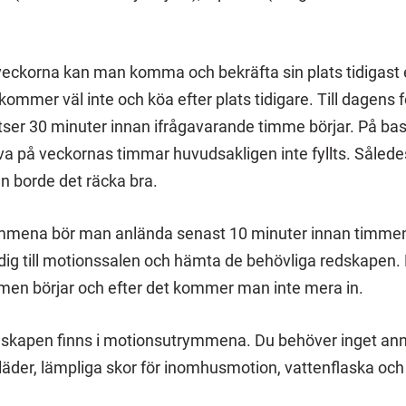
veckorna kan man komma och bekräfta sin plats tidigast
ommer väl inte och köa efter plats tidigare. Till dagens f
tser 30 minuter innan ifrågavarande timme börjar. På bas
va på veckornas timmar huvudsakligen inte fyllts. Såled
n borde det räcka bra.
mmena bör man anlända senast 10 minuter innan timmen b
ta dig till motionssalen och hämta de behövliga redskapen
men börjar och efter det kommer man inte mera in.
dskapen finns i motionsutrymmena. Du behöver inget an
äder, lämpliga skor för inomhusmotion, vattenflaska oc