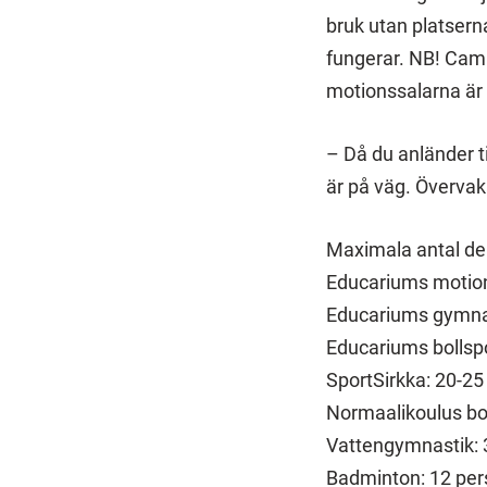
bruk utan platsern
fungerar. NB! Camp
motionssalarna är 
– Då du anländer t
är på väg. Övervak
Maximala antal de
Educariums motion
Educariums gymnas
Educariums bollspo
SportSirkka: 20-25
Normaalikoulus bol
Vattengymnastik: 
Badminton: 12 pers