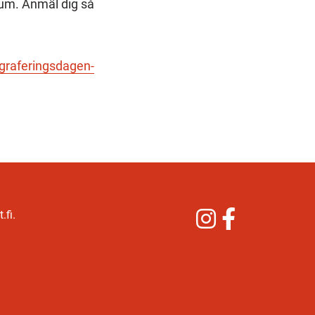
um. Anmäl dig så
ograferingsdagen-
Instagram
Facebook
.fi.