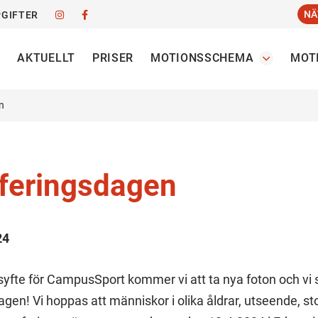
NÄ
GIFTER
AKTUELLT
PRISER
MOTIONSSCHEMA
MOT
n
feringsdagen
24
yfte för CampusSport kommer vi att ta nya foton och vi 
dagen! Vi hoppas att människor i olika åldrar, utseende, sto