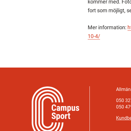
kommer med. Fotog
fort som möjligt, 
Mer information:
h
10-4/
Allmänn
050 32
050 47
Kundbe