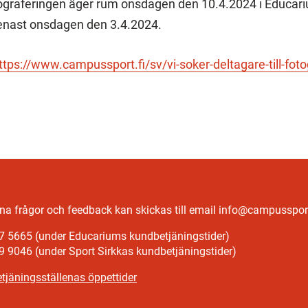
raferingen äger rum onsdagen den 10.4.2024 i Educari
senast onsdagen den 3.4.2024.
ttps://www.campussport.fi/sv/vi-soker-deltagare-till-fot
a frågor och feedback kan skickas till email info@campussport
7 5665 (under Educariums kundbetjäningstider)
9 9046 (under Sport Sirkkas kundbetjäningstider)
tjäningsställenas öppettider