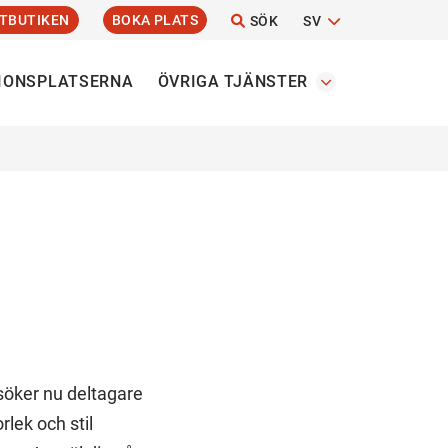
TBUTIKEN
BOKA PLATS
SÖK
SV
IONSPLATSERNA
ÖVRIGA TJÄNSTER
söker nu deltagare
rlek och stil