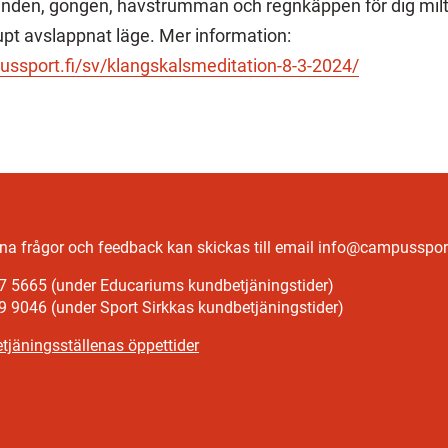
nden, gongen, havstrumman och regnkäppen för dig mil
jupt avslappnat läge. Mer information:
ssport.fi/sv/klangskalsmeditation-8-3-2024/
a frågor och feedback kan skickas till email info@campussport
7 5665 (under Educariums kundbetjäningstider)
9 9046 (under Sport Sirkkas kundbetjäningstider)
tjäningsställenas öppettider