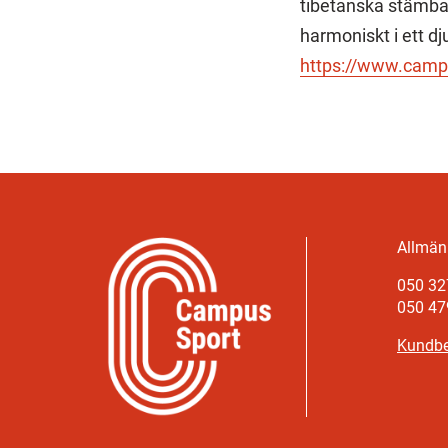
tibetanska stämba
harmoniskt i ett d
https://www.campu
Allmänn
050 32
050 47
Kundbe