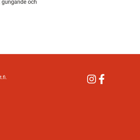
t gungande och
Instagram
Facebook
.fi.