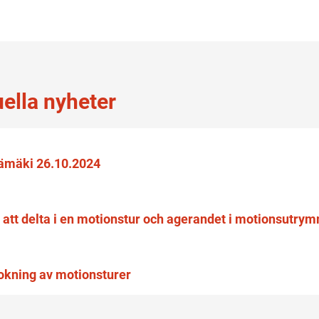
uella nyheter
ntämäki 26.10.2024
r att delta i en motionstur och agerandet i motionsutr
okning av motionsturer