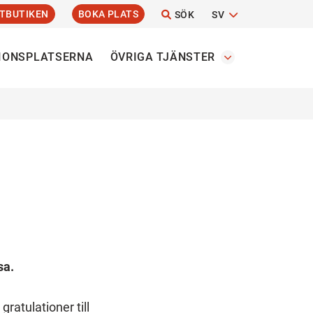
TBUTIKEN
BOKA PLATS
SÖK
SV
IONSPLATSERNA
ÖVRIGA TJÄNSTER
sa.
gratulationer till