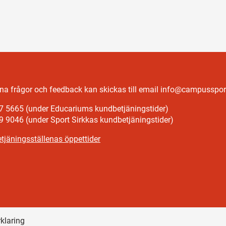
a frågor och feedback kan skickas till email info@campussport
7 5665 (under Educariums kundbetjäningstider)
9 9046 (under Sport Sirkkas kundbetjäningstider)
tjäningsställenas öppettider
rklaring